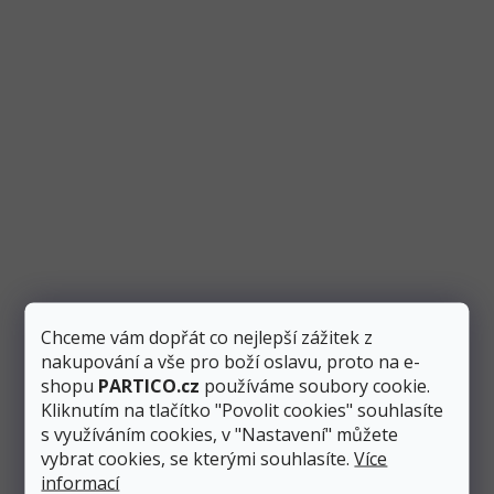
Party čepičky černé se zlatým nápisem Happy New
Year 16 cm, 6 ks
Chceme vám dopřát co nejlepší zážitek z
Skladem
5 ks
nakupování a vše pro boží oslavu, proto na e-
shopu
PARTICO.cz
používáme soubory cookie.
Kliknutím na tlačítko "Povolit cookies" souhlasíte
Přidat do košíku
71 Kč
s využíváním cookies, v "Nastavení" můžete
vybrat cookies, se kterými souhlasíte.
Více
Papírové párty čepičky pro silvestrovskou oslavu jsou v
informací
černé barvě se zlatým potiskem ve zlaté barvě. Balení...