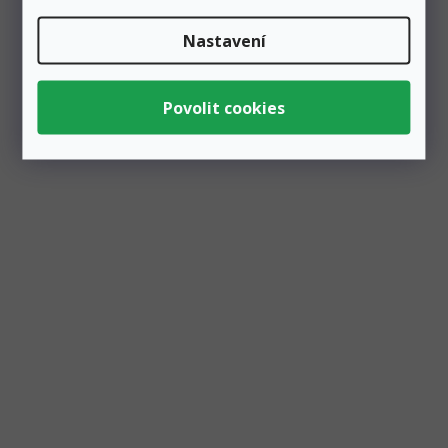
Nastavení
Čelenka se svítícími čertovskými rohy
Skladem
7 ks