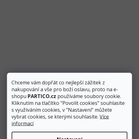
Lampión papírový zlatý Ø 25 cm
Skladem
1 ks
39 Kč
Přidat do košíku
25 Kč
Papírový lampión ve zlaté barvě o průměru 25 cm jednoduše
sestavíte pomocí železné konstrukce, kterou vložíte dovnitř...
Chceme vám dopřát co nejlepší zážitek z
nakupování a vše pro boží oslavu, proto na e-
3
položek celkem
O
shopu
PARTICO.cz
používáme soubory cookie.
v
Kliknutím na tlačítko "Povolit cookies" souhlasíte
l
s využíváním cookies, v "Nastavení" můžete
á
d
vybrat cookies, se kterými souhlasíte.
Více
Potřebujete poradit?
a
informací
c
Nebojte se nás kontaktovat.
í