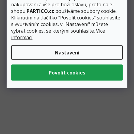
pořádné výzdoby. Balónová bublina vyrobená z fólie je
nakupování a vše pro boží oslavu, proto na e-
ideální...
shopu
PARTICO.cz
používáme soubory cookie.
Kliknutím na tlačítko "Povolit cookies" souhlasíte
s využíváním cookies, v "Nastavení" můžete
Výprodej
vybrat cookies, se kterými souhlasíte.
Více
informací
Nastavení
Balónová bublina fóliová Ledové království 2, 40
cm