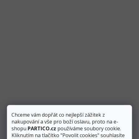
Balónek fóliový číslo "5" světle modrý 86 cm,
pastelový
Skladem
2 ks
Chceme vám dopřát co nejlepší zážitek z
nakupování a vše pro boží oslavu, proto na e-
Přidat do košíku
87 Kč
shopu
PARTICO.cz
používáme soubory cookie.
Kliknutím na tlačítko "Povolit cookies" souhlasíte
Modrý fóliový pastelový balónek ve tvaru čísla “5” vysoký 86