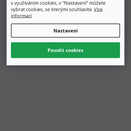
s využíváním cookies, v "Nastavení" můžete
cm využijete především při narozeninových...
vybrat cookies, se kterými souhlasíte.
Více
informací
Nastavení
Balónek fóliový číslo "6" světle modrý 86 cm,
pastelový
Skladem
1 ks