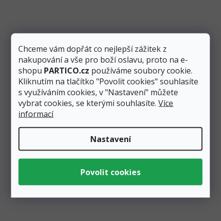
20 Kč
10 Kč
Přidat do košíku
Chceme vám dopřát co nejlepší zážitek z
Krásný nápis “Ženich” vyrobený ze dřeva. Dekoraci lze
nakupování a vše pro boží oslavu, proto na e-
využít jako součást svatební výzdoby a stejně tak pro
shopu
PARTICO.cz
používáme soubory cookie.
rozlučku...
Kliknutím na tlačítko "Povolit cookies" souhlasíte
s využíváním cookies, v "Nastavení" můžete
vybrat cookies, se kterými souhlasíte.
Více
informací
Nastavení
Zobrazit všechny související produkty
Podobné produkty