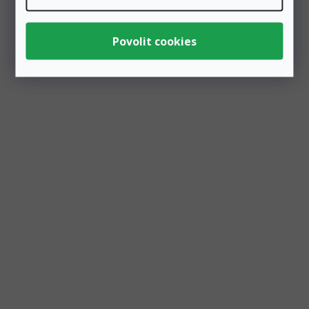
Výprodej
Dekorace na zeď Spící oči 20x11 cm, zlaté
Skladem
4 ks
104 Kč
Přidat do košíku