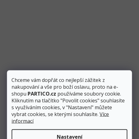
Party čepičky zlaté s bílými hvězdami 16 cm,
metalické, 6 ks
Chceme vám dopřát co nejlepší zážitek z
nakupování a vše pro boží oslavu, proto na e-
Skladem
3 ks
shopu
PARTICO.cz
používáme soubory cookie.
Kliknutím na tlačítko "Povolit cookies" souhlasíte
63 Kč
Přidat do košíku
44 Kč
s využíváním cookies, v "Nastavení" můžete
vybrat cookies, se kterými souhlasíte.
Více
informací
Krásné párty čepičky vyrobené z papíru v metalické zlaté
barvě s bílými hvězdičkami. Skvělé pro všechny oslavy....
Nastavení