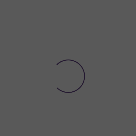
Potřebujete poradit?
774 923 039
Hledat
ACE A VÝZDOBA
NÁDOBÍ A DEKORACE NA STŮL
ORGANZY A
oslava pro holky Tlapková patrola
O HOLKY TLAPKOVÁ PATR