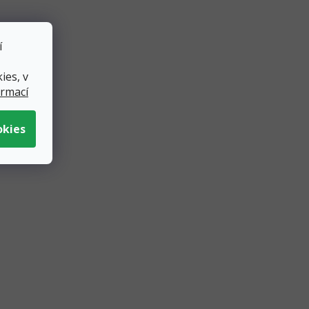
í
ies, v
ormací