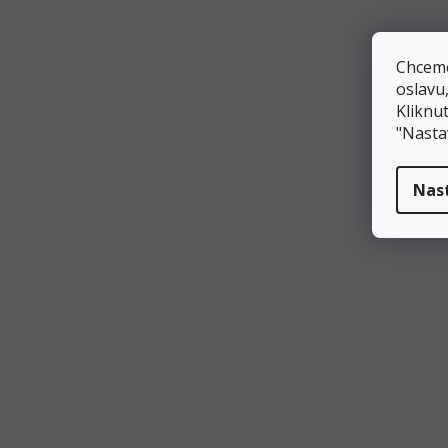
prasátko Peppa
Shrek
Chceme
oslavu
Kliknut
Sky and Everest
"Nasta
Sob
Nas
Srdce
Tlapková patrola
Vánoce
Vlajky
Krokodýl