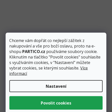
Ubrousky papírové lila 33x33 cm (3-vrstvé),
20 ks
Skladem
2 ks
Měrná
35
1,75 Kč
cena:
/ 1 ks
Kč
Chceme vám dopřát co nejlepší zážitek z
Přidat do košíku
nakupování a vše pro boží oslavu, proto na e-
shopu
PARTICO.cz
používáme soubory cookie.
Papírové ubrousky o velikosti 33 x 33 cm v barvě lila v
Kliknutím na tlačítko "Povolit cookies" souhlasíte
balení po 20 kusech. Ubrousky jsou vhodným
s využíváním cookies, v "Nastavení" můžete
doplňkem pro...
vybrat cookies, se kterými souhlasíte.
Více
informací
EXTRA PEVNÉ
Nastavení