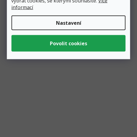
vybrat cookies, se kterými souhlasíte.
Více
informací
Nastavení
Sledujte nás a sbírejte inspiraci pro
vaše párty
#PARTICOcz
Zobrazit profil