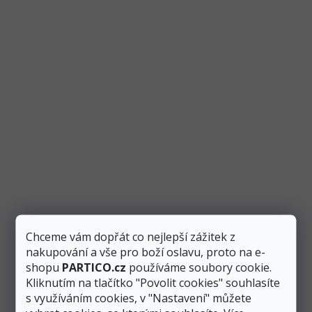
v
l
á
d
Potřebujete poradit?
a
c
Nebojte se nás kontaktovat.
í
p
r
v
k
y
v
ý
p
Jana Bláhová
i
péče o zákazníky
s
Chceme vám dopřát co nejlepší zážitek z
u
774 923 039
nakupování a vše pro boží oslavu, proto na e-
info
@
partico.cz
shopu
PARTICO.cz
používáme soubory cookie.
Kliknutím na tlačítko "Povolit cookies" souhlasíte
Položit dotaz
s využíváním cookies, v "Nastavení" můžete