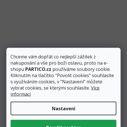
EXTRA PEVNÉ
Chceme vám dopřát co nejlepší zážitek z
nakupování a vše pro boží oslavu, proto na e-
shopu
PARTICO.cz
používáme soubory cookie.
Kliknutím na tlačítko "Povolit cookies" souhlasíte
s využíváním cookies, v "Nastavení" můžete
vybrat cookies, se kterými souhlasíte.
Více
informací
Balónek křištálově čirý 27 cm, strong
Nastavení
Skladem
>10 ks