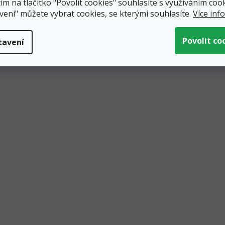
ím na tlačítko "Povolit cookies" souhlasíte s využíváním cook
vení" můžete vybrat cookies, se kterými souhlasíte.
Více inf
tavení