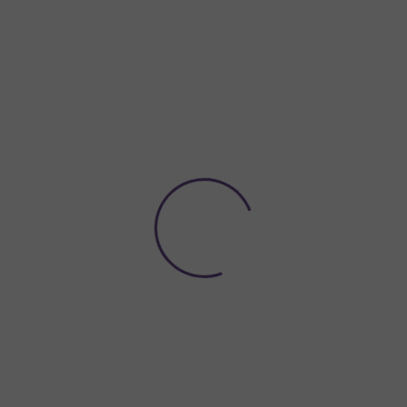
Potřebujete poradit?
774 923 039
Hledat
ACE A VÝZDOBA
NÁDOBÍ A DEKORACE NA STŮL
ORGANZY A
eno J
J