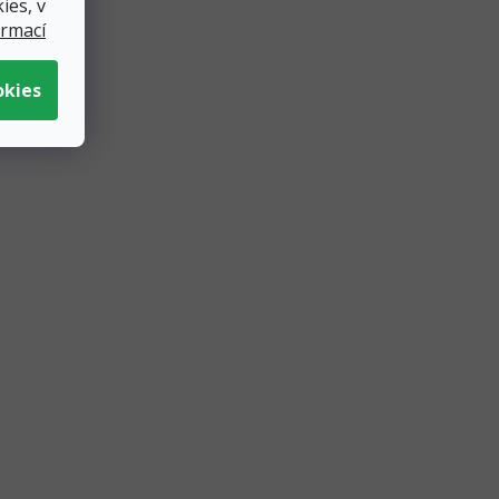
ies, v
ormací