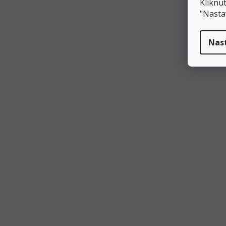
Kliknut
"V"
"Nasta
"W"
Nas
"X"
"Y"
"Z"
"#"
Vymazat filtry
Potřebujete poradit?