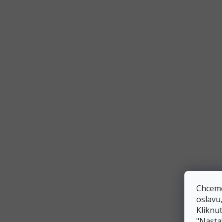
It´s a Boy
It´s a Girl
Jednorožec
Kočka
Kůň
Ledové království
Ledové království 2
Chceme
Marvel
oslavu
Kliknut
"Nasta
Mašinka