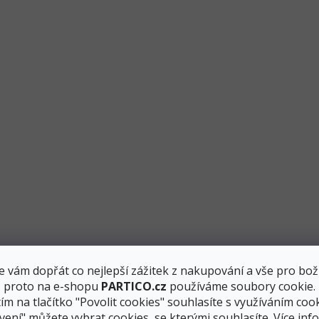
v
ý
p
i
s
u
 vám dopřát co nejlepší zážitek z nakupování a vše pro bož
, proto na e-shopu
PARTICO.cz
používáme soubory cookie.
ím na tlačítko "Povolit cookies" souhlasíte s využíváním cook
vení" můžete vybrat cookies, se kterými souhlasíte.
Více inf