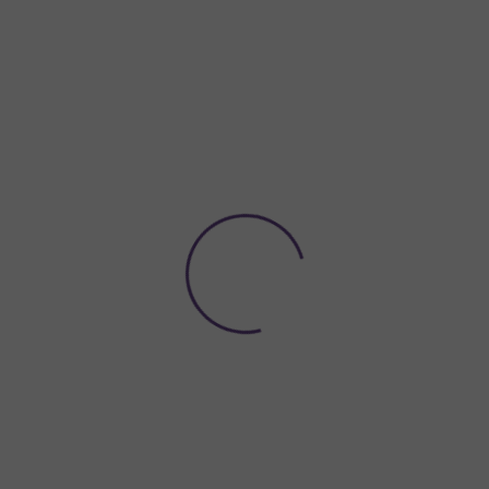
Potřebujete poradit?
774 923 039
Hledat
ACE A VÝZDOBA
NÁDOBÍ A DEKORACE NA STŮL
ORGANZY A
ší výzdoby měly být rozhodně
balónky s motivem kočky
. Každá kočička 
e sladit i barevně s
dalšími dekoracemi
.
ky připomínají a navíc
vydrží nafouknuté
i
několik dní
beze změny. Ne