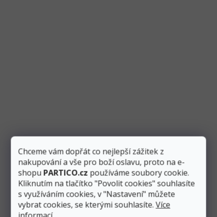
Balónek fóliový číslo "5" růžovo-zlatý 86 cm,
metalický
Skladem
1 ks
Chceme vám dopřát co nejlepší zážitek z
Přidat do košíku
87 Kč
nakupování a vše pro boží oslavu, proto na e-
shopu
PARTICO.cz
používáme soubory cookie.
Růžovo-zlatý fóliový metalický balónek ve tvaru čísla “5”
Kliknutím na tlačítko "Povolit cookies" souhlasíte
vysoký 86 cm využijete především při narozeninových...
s využíváním cookies, v "Nastavení" můžete
vybrat cookies, se kterými souhlasíte.
Více
informací