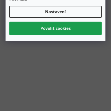
Nastavení
Balónek fóliový číslo "5" stříbrný 35 cm, metalický
Skladem
1 ks
Přidat do košíku
25 Kč