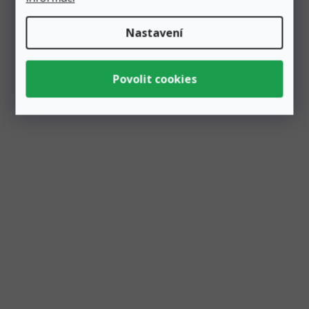
Akce
Nastavení
Balónek fóliový číslo volně stojící "3" duhový 74
cm, metalický
Skladem
3 ks
110 Kč