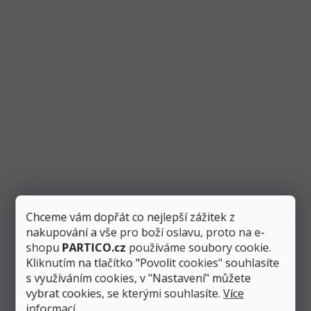
Balónek fóliový číslo "3" holografický, 35 cm
Skladem
5 ks
Chceme vám dopřát co nejlepší zážitek z
29 Kč
Přidat do košíku
9 Kč
nakupování a vše pro boží oslavu, proto na e-
shopu
PARTICO.cz
používáme soubory cookie.
Holografický fóliový balónek ve tvaru čísla “3” využijete
Kliknutím na tlačítko "Povolit cookies" souhlasíte
především při narozeninových oslavách. Balónek je vysoký
s využíváním cookies, v "Nastavení" můžete
35...
vybrat cookies, se kterými souhlasíte.
Více
informací