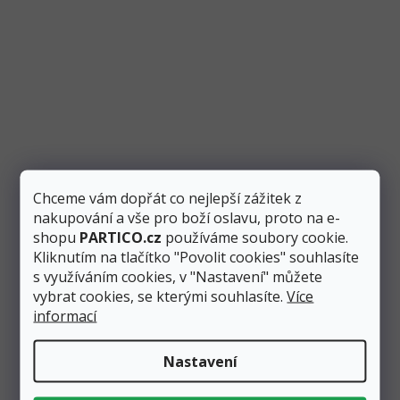
Originální design i barva. To je fóliový balónek s podstavcem
ve tvaru čísla "9" v úžasné duhové barvě. Po nafouknutí...
Akce
Chceme vám dopřát co nejlepší zážitek z
nakupování a vše pro boží oslavu, proto na e-
shopu
PARTICO.cz
používáme soubory cookie.
Kliknutím na tlačítko "Povolit cookies" souhlasíte
s využíváním cookies, v "Nastavení" můžete
vybrat cookies, se kterými souhlasíte.
Více
informací
Balónek fóliový číslo volně stojící "9" duhový 74
Nastavení
cm, metalický