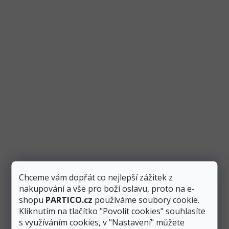
Skladem
2 ks
Přidat do košíku
87 Kč
Stříbrný fóliový metalický balónek ve tvaru čísla “3” vysoký 86
cm využijete především při narozeninových oslavách....
Akce
Chceme vám dopřát co nejlepší zážitek z
nakupování a vše pro boží oslavu, proto na e-
shopu
PARTICO.cz
používáme soubory cookie.
Kliknutím na tlačítko "Povolit cookies" souhlasíte
s využíváním cookies, v "Nastavení" můžete