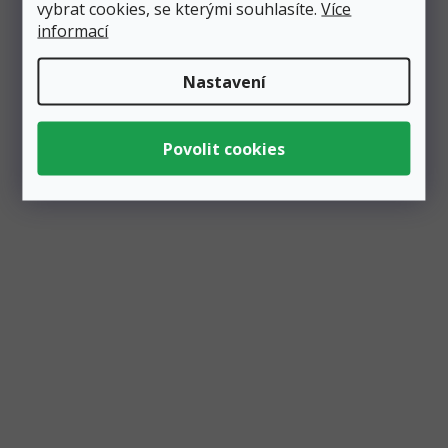
vybrat cookies, se kterými souhlasíte.
Více
informací
Balónek fóliový číslo volně stojící "3" stříbrný 74
Nastavení
cm, metalický
Skladem
4 ks
118 Kč
Přidat do košíku
99 Kč
Nafukovací balónek číslo "3" s podstavcem ve stříbrné
metalické barvě. Nepotřebujete helium, nepotřebujete vlasec
a...