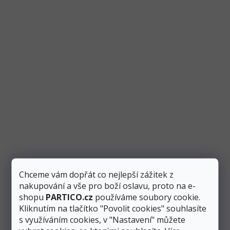
28 cm
Verze
Vymazat filtry
V
ý
Akce
p
i
s
p
Chceme vám dopřát co nejlepší zážitek z
r
nakupování a vše pro boží oslavu, proto na e-
o
shopu
PARTICO.cz
používáme soubory cookie.
d
Kliknutím na tlačítko "Povolit cookies" souhlasíte
u
s využíváním cookies, v "Nastavení" můžete
k