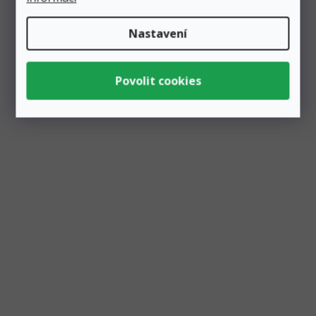
Originální design i barva. To je fóliový balónek s podstavcem
ve tvaru čísla "3" v úžasné duhové barvě. Po nafouknutí...
Nastavení
Akce
Balónek fóliový číslo volně stojící "3" zlatý 38 cm,
metalický