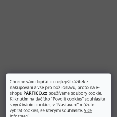
Akce
Balónek fóliový číslo volně stojící "3" duhový 38
Chceme vám dopřát co nejlepší zážitek z
cm, metalický
nakupování a vše pro boží oslavu, proto na e-
shopu
PARTICO.cz
používáme soubory cookie.
Skladem
5 ks
Kliknutím na tlačítko "Povolit cookies" souhlasíte
s využíváním cookies, v "Nastavení" můžete
49 Kč
vybrat cookies, se kterými souhlasíte.
Více
Přidat do košíku
45 Kč
informací